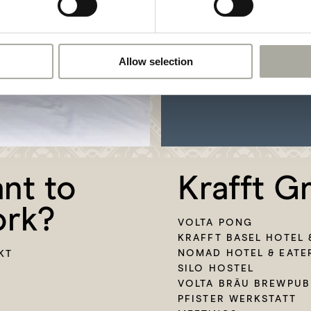
Rheingasse 19
CH-4058 Basel
+41 61 690 91 30
Allow selection
info@consumbasel.ch
nt to
Krafft G
rk?
VOLTA PONG
KRAFFT BASEL HOTEL 
NOMAD HOTEL & EATE
KT
SILO HOSTEL
VOLTA BRÄU BREWPUB
PFISTER WERKSTATT