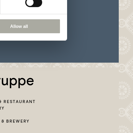
Allow all
ruppe
& RESTAURANT
RY
 & BREWERY