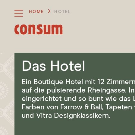
HOME
HOTEL
Show
Show
/
/
Hide
Hide
Hotel
Navigation
Navigation
Show / Hide
Weinbar
Design Corner Room
Subnavigati
Das Hotel
Sommerbar
Design Standard Room
Ein Boutique Hotel mit 12 Zimmern 
Design Junior Suite
auf die pulsierende Rheingasse. In
360° RUNDGANG
eingerichtet und so bunt wie das
KONTAKT
Farben von Farrow & Ball, Tapeten 
und Vitra Designklassikern.
JOBS
GUTSCHEINE