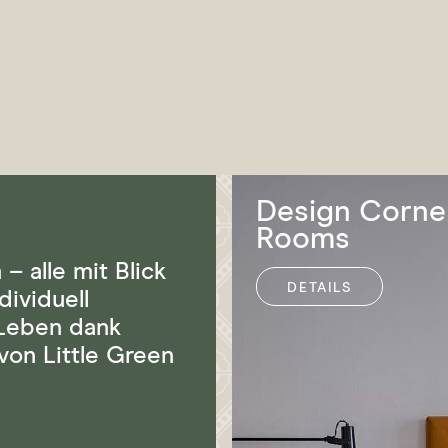
on
Design Corne
Rooms
– alle mit Blick
DETAILS
dividuell
 Leben dank
von Little Green