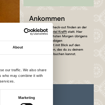
Ankommen
Check-in und Check-out finden an der
Réception im
Hotel Krafft
statt. Hier
wirst du am nächsten Morgen übrigens
auch zum ausgiebigen
Frühstücksbuffet mit Blick auf den
About
Rhein empfangen, das du zu deinem
Aufenthalt dazu buchen kannst.
se our traffic. We also share
ers who may combine it with
 services.
Marketing