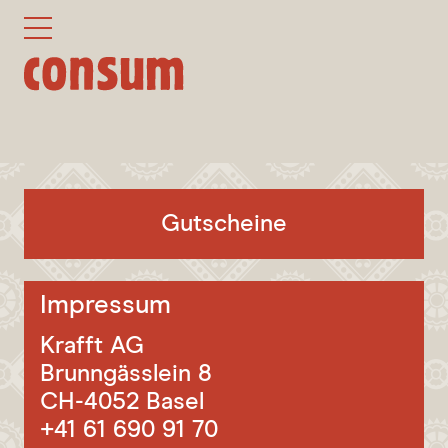
DE
EN
Show
Show
/
/
Hide
Hide
Navigation
Navigation
Hotel
Show
Weinbar
Design Corner Room
Subn
Gutscheine
Sommerbar
Design Standard Room
Design Junior Suite
Impressum
360° RUNDGANG
Krafft AG
KONTAKT
Brunngässlein 8
JOBS
CH-4052 Basel
GUTSCHEINE
+41 61 690 91 70