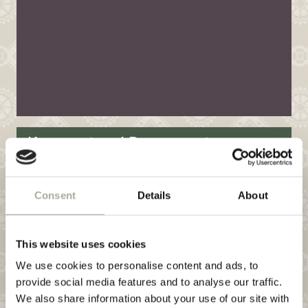
Konzeption / Programmierung
haj.tech GmbH
Holtenauer Strasse 231
D-24106 Kiel
Consent
Details
About
+49 431 709700
+41 76 390 29 72
info@haj.tech
This website uses cookies
We use cookies to personalise content and ads, to
provide social media features and to analyse our traffic.
We also share information about your use of our site with