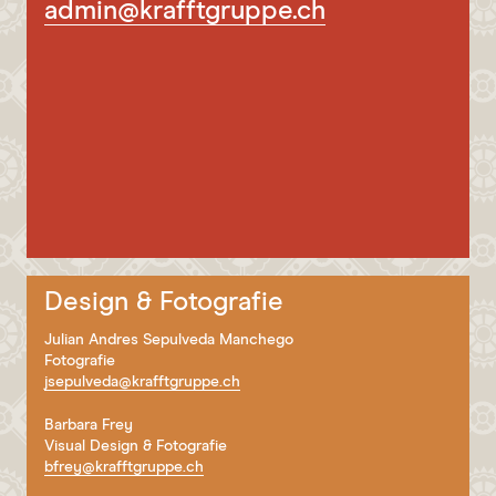
NEWSLETTER
admin@krafftgruppe.ch
HYGIENE
Design & Fotografie
Julian Andres Sepulveda Manchego
Fotografie
jsepulveda@krafftgruppe.ch
Barbara Frey
Visual Design & Fotografie
bfrey@krafftgruppe.ch